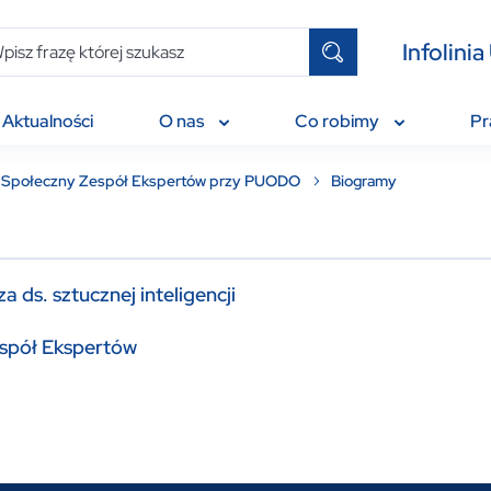
Infolin
Aktualności
O nas
Co robimy
P
Społeczny Zespół Ekspertów przy PUODO
Biogramy
 ds. sztucznej inteligencji
spół Ekspertów