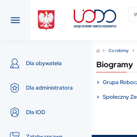
Co robimy
Biogramy
Dla obywatela
Grupa Robocza
Dla administratora
Społeczny Ze
Dla IOD
Załatw sprawę