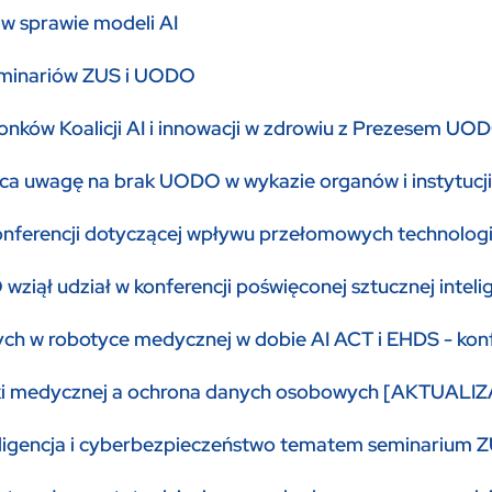
w sprawie modeli AI
seminariów ZUS i UODO
onków Koalicji AI i innowacji w zdrowiu z Prezesem UO
uwagę na brak UODO w wykazie organów i instytucji w 
ferencji dotyczącej wpływu przełomowych technolog
ziął udział w konferencji poświęconej sztucznej inteli
ch w robotyce medycznej w dobie AI ACT i EHDS - k
ki medycznej a ochrona danych osobowych [AKTUALI
eligencja i cyberbezpieczeństwo tematem seminarium