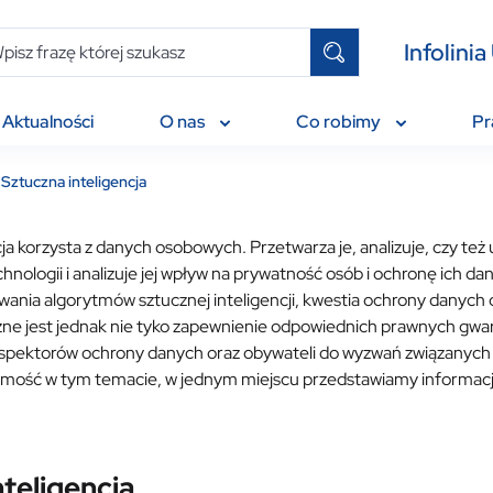
Infolin
Aktualności
O nas
Co robimy
P
Sztuczna inteligencja
ja korzysta z danych osobowych. Przetwarza je, analizuje, czy te
echnologii i analizuje jej wpływ na prywatność osób i ochronę ic
owania algorytmów sztucznej inteligencji, kwestia ochrony danych
eczne jest jednak nie tyko zapewnienie odpowiednich prawnych gwa
nspektorów ochrony danych oraz obywateli do wyzwań związanych z 
mość w tym temacie, w jednym miejscu przedstawiamy informacje w 
nteligencja