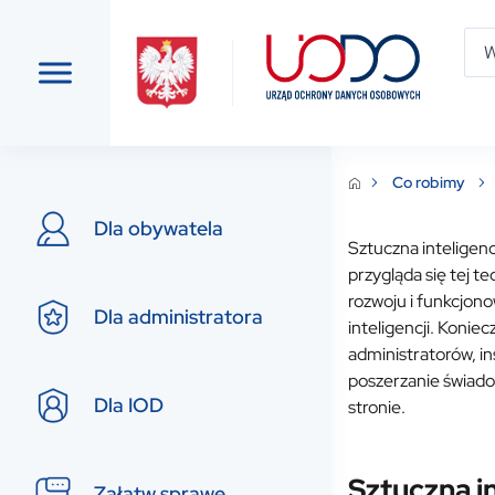
Co robimy
Dla obywatela
Sztuczna inteligenc
przygląda się tej t
rozwoju i funkcjon
Dla administratora
inteligencji. Koni
administratorów, i
poszerzanie świado
Dla IOD
stronie.
Sztuczna i
Załatw sprawę