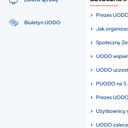
Prezes UODO 
Biuletyn UODO
Jak organizacj
Społeczny Zes
UODO wspiera 
UODO uczest
PUODO na 5.
Prezes UODO 
Użytkownicy m
UODO zaleca 