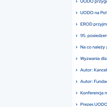
UODO przygo
UODO na Pol’
EROD przyjmu
95. posiedzen
Na co należy 
Wyzwania dla
Autor: Kance
Autor: Funda
Konferencja 
Prezes UODO 