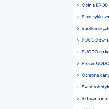
Opinia EROD 
Finał cyklu 
Spotkanie czł
PUODO zwraca 
PUODO na kon
Prezes UODO w
Ochrona dany
Świat roboty
Sztuczna int