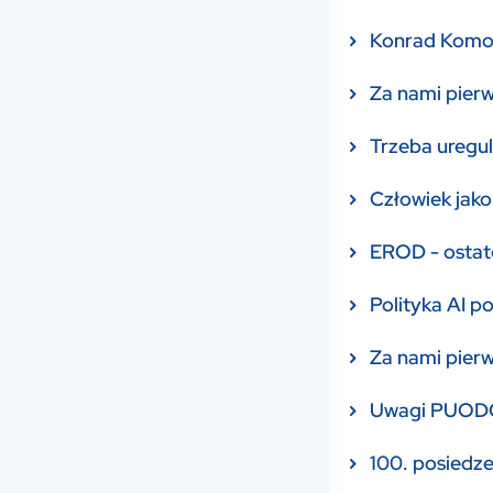
Konrad Komor
Za nami pierw
Trzeba uregu
Człowiek jak
EROD - ostat
Polityka AI 
Za nami pierw
Uwagi PUODO 
100. posiedze