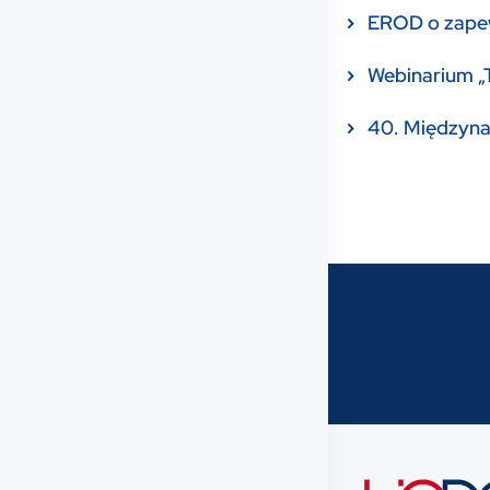
EROD o zapew
Webinarium „T
40. Międzynar