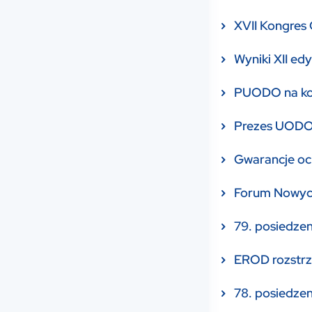
XVII Kongres
Wyniki XII ed
PUODO na konf
Prezes UODO w
Gwarancje oc
Forum Nowych
79. posiedzen
EROD rozstrz
78. posiedzen