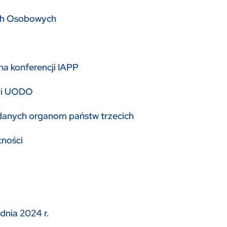
ych Osobowych
a konferencji IAPP
S i UODO
danych organom państw trzecich
tności
i
dnia 2024 r.