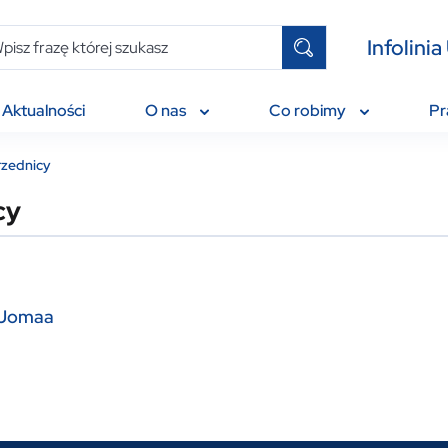
Infolin
Aktualności
O nas
Co robimy
P
rzednicy
cy
-Jomaa