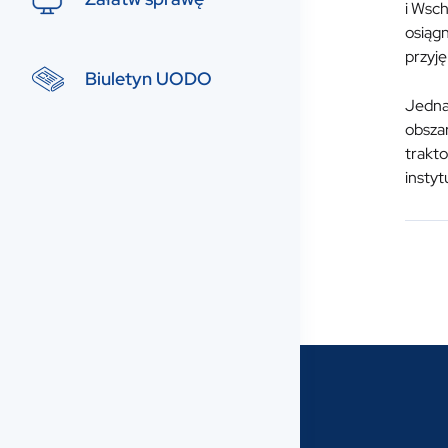
i Wsch
osiągn
przyję
Biuletyn UODO
Jedna
obsza
trakt
instyt