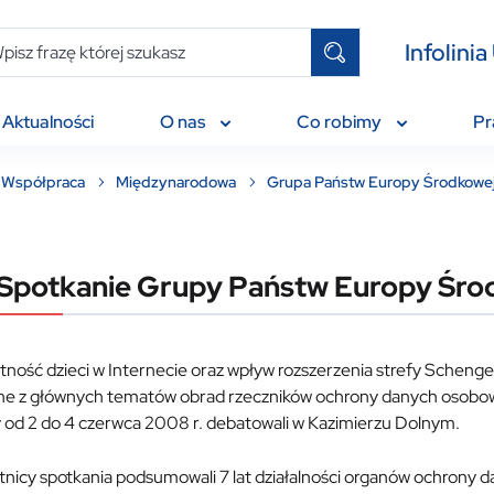
Infolin
Aktualności
O nas
Co robimy
P
Współpraca
Międzynarodowa
Grupa Państw Europy Środkowej
 Spotkanie Grupy Państw Europy Śro
tność dzieci w Internecie oraz wpływ rozszerzenia strefy Schen
dne z głównych tematów obrad rzeczników ochrony danych osobow
y od 2 do 4 czerwca 2008 r. debatowali w Kazimierzu Dolnym.
tnicy spotkania podsumowali 7 lat działalności organów ochrony