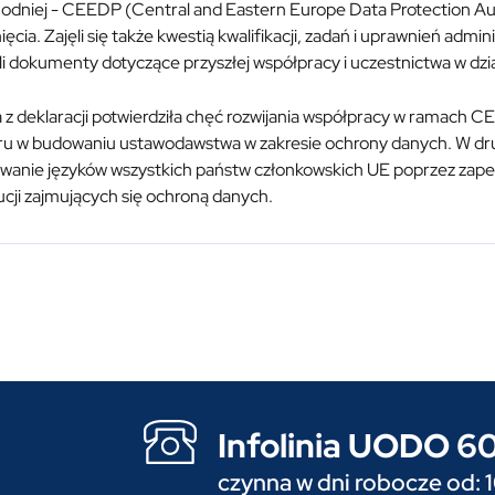
odniej - CEEDP (Central and Eastern Europe Data Protection Auth
ięcia. Zajęli się także kwestią kwalifikacji, zadań i uprawnień ad
li dokumenty dotyczące przyszłej współpracy i uczestnictwa w dział
 z deklaracji potwierdziła chęć rozwijania współpracy w ramach
ru w budowaniu ustawodawstwa w zakresie ochrony danych. W drug
owanie języków wszystkich państw członkowskich UE poprzez zape
ucji zajmujących się ochroną danych.
Infolinia UODO 
czynna w dni robocze od: 