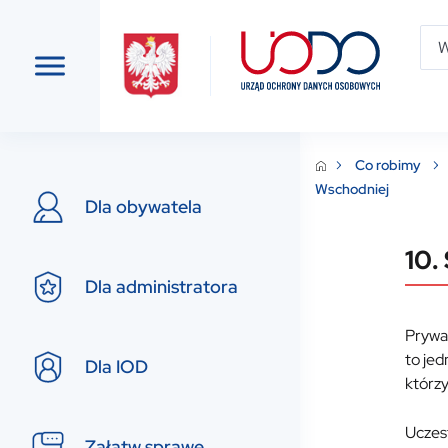
Co robimy
Wschodniej
Dla obywatela
10.
Dla administratora
Prywa
to je
Dla IOD
którz
Uczes
Załatw sprawę