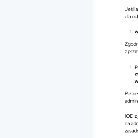
Jeśli
dla o
w
Zgodn
z prz
p
z
w
Pełnie
admin
IOD z
na ad
zasad