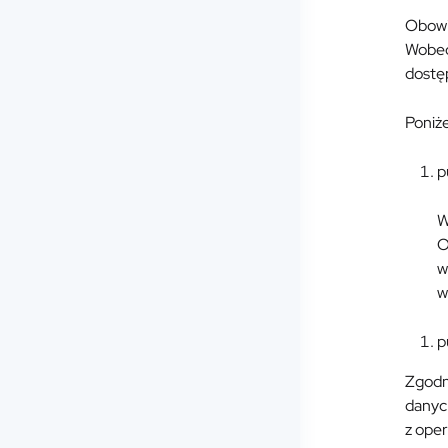
Obowią
Wobec 
dostę
Poniże
p
W
O
w
w
p
Zgodn
danych
z oper