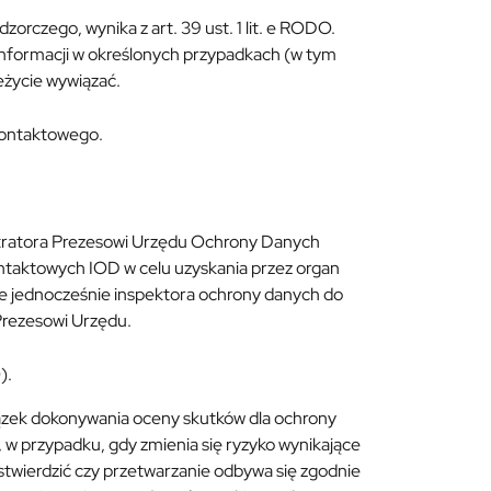
orczego, wynika z art. 39 ust. 1 lit. e RODO.
 informacji w określonych przypadkach (w tym
eżycie wywiązać.
 kontaktowego.
stratora Prezesowi Urzędu Ochrony Danych
ntaktowych IOD w celu uzyskania przez organ
uje jednocześnie inspektora ochrony danych do
Prezesowi Urzędu.
).
ązek dokonywania oceny skutków dla ochrony
 w przypadku, gdy zmienia się ryzyko wynikające
stwierdzić czy przetwarzanie odbywa się zgodnie