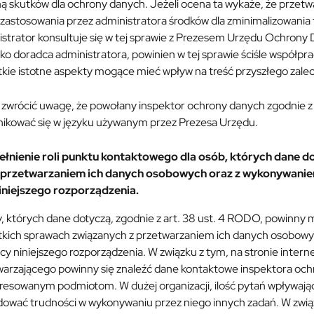
ną skutków dla ochrony danych. Jeżeli ocena ta wykaże, że prze
zastosowania przez administratora środków dla zminimalizowania 
istrator konsultuje się w tej sprawie z Prezesem Urzędu Ochrony
ko doradca administratora, powinien w tej sprawie ściśle współp
kie istotne aspekty mogące mieć wpływ na treść przyszłego zalec
 zwrócić uwagę, że powołany inspektor ochrony danych zgodnie z
ikować się w języku używanym przez Prezesa Urzędu.
ełnienie roli punktu kontaktowego dla osób, których dane 
 przetwarzaniem ich danych osobowych oraz z wykonywanie
iniejszego rozporządzenia.
 których dane dotyczą, zgodnie z art. 38 ust. 4 RODO, powinny 
tkich sprawach związanych z przetwarzaniem ich danych osobowy
y niniejszego rozporządzenia. W związku z tym, na stronie inter
warzającego powinny się znaleźć dane kontaktowe inspektora ochr
eresowanym podmiotom. W dużej organizacji, ilość pytań wpływaj
ować trudności w wykonywaniu przez niego innych zadań. W zwi