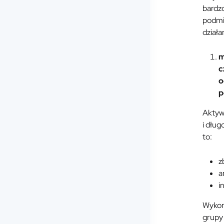
bardz
podmi
dział
m
c
o
p
Aktyw
i dłu
to:
z
a
i
Wykon
grupy 