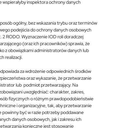
e wspierałyby inspektora ochrony danych
osób ogólny, bez wskazania trybu oraz terminów
 nowego podejścia do ochrony danych osobowych
 ust. 2 RODO. Wyznaczenie IOD roli doradczej
arzającego (oraz ich pracowników) sprawia, że
 tylko z obowiązkami administratorów danych lub
 realizacji.
 odpowiada za wdrożenie odpowiednich środków
zpieczeństwa oraz wykazanie, że przetwarzanie
strator lub podmiot przetwarzający. Na
obowiązani uwzględniać: charakter, zakres,
i osób fizycznych o różnym prawdopodobieństwie
chniczne i organizacyjne, tak, aby przetwarzanie
te powinny być w razie potrzeby poddawane
ranych danych osobowych, jak i zakresu ich
etwarzania konieczne jest stosowanie