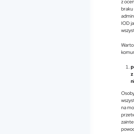
z oce
braku 
admin
IOD ja
wszyst
Warto
komun
p
z
n
Osoby,
wszys
na moc
przet
zaint
powod