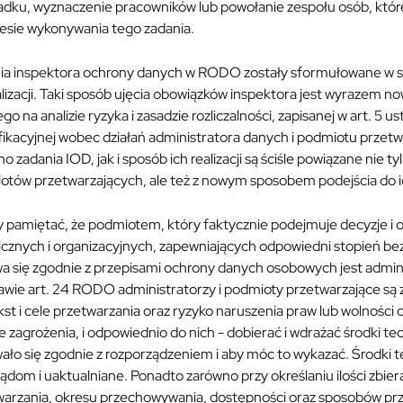
adku, wyznaczenie pracowników lub powołanie zespołu osób, któr
resie wykonywania tego zadania.
ia inspektora ochrony danych w RODO zostały sformułowane w sp
alizacji. Taki sposób ujęcia obowiązków inspektora jest wyrazem
go na analizie ryzyka i zasadzie rozliczalności, zapisanej w art. 5
fikacyjnej wobec działań administratora danych i podmiotu przetw
o zadania IOD, jak i sposób ich realizacji są ściśle powiązane nie
tów przetwarzających, ale też z nowym sposobem podejścia do ich
y pamiętać, że podmiotem, który faktycznie podejmuje decyzje i
icznych i organizacyjnych, zapewniających odpowiedni stopień be
a się zgodnie z przepisami ochrony danych osobowych jest admini
wie art. 24 RODO administratorzy i podmioty przetwarzające są z
st i cele przetwarzania oraz ryzyko naruszenia praw lub wolnośc
e zagrożenia, i odpowiednio do nich - dobierać i wdrażać środki te
ało się zgodnie z rozporządzeniem i aby móc to wykazać. Środki 
ądom i uaktualniane. Ponadto zarówno przy określaniu ilości zbie
warzania, okresu przechowywania, dostępności oraz sposobów prz