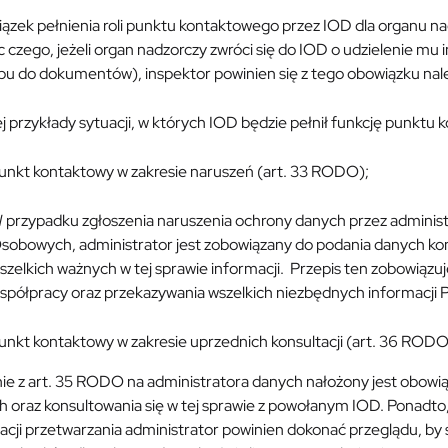
zek pełnienia roli punktu kontaktowego przez IOD dla organu nadz
czego, jeżeli organ nadzorczy zwróci się do IOD o udzielenie mu
pu do dokumentów), inspektor powinien się z tego obowiązku nal
j przykłady sytuacji, w których IOD będzie pełnił funkcję punktu
unkt kontaktowy w zakresie naruszeń (art. 33 RODO);
 przypadku zgłoszenia naruszenia ochrony danych przez admini
sobowych, administrator jest zobowiązany do podania danych ko
szelkich ważnych w tej sprawie informacji. Przepis ten zobowiąz
spółpracy oraz przekazywania wszelkich niezbędnych informacji 
unkt kontaktowy w zakresie uprzednich konsultacji (art. 36 RODO
ie z art. 35 RODO na administratora danych nałożony jest obowi
 oraz konsultowania się w tej sprawie z powołanym IOD. Ponadto,
acji przetwarzania administrator powinien dokonać przeglądu, by 