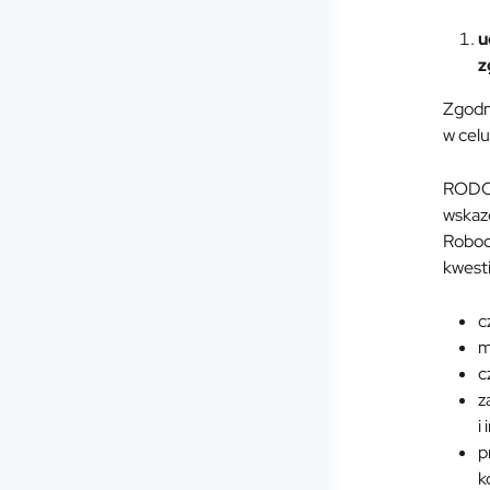
u
z
Zgodni
w celu
RODO 
wskaz
Robocz
kwest
c
m
c
z
i
p
k