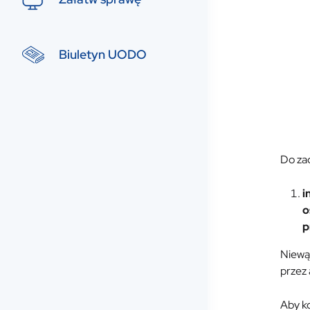
Biuletyn UODO
Do zad
i
o
p
Niewą
przez 
Aby k