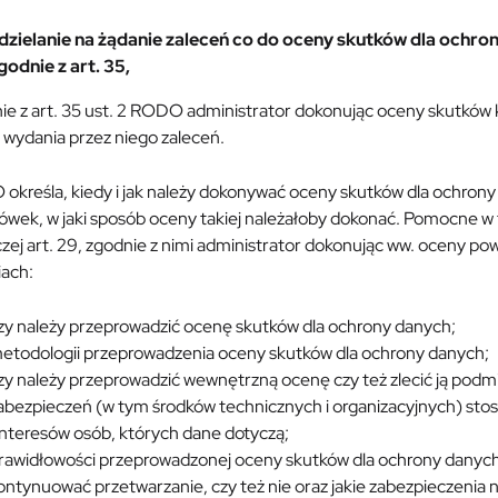
dzielanie na żądanie zaleceń co do oceny skutków dla ochro
godnie z art. 35,
e z art. 35 ust. 2 RODO administrator dokonując oceny skutków ko
 wydania przez niego zaleceń.
określa, kiedy i jak należy dokonywać oceny skutków dla ochrony
ówek, w jaki sposób oceny takiej należałoby dokonać. Pomocne 
ej art. 29, zgodnie z nimi administrator dokonując ww. oceny po
iach:
zy należy przeprowadzić ocenę skutków dla ochrony danych;
etodologii przeprowadzenia oceny skutków dla ochrony danych;
zy należy przeprowadzić wewnętrzną ocenę czy też zlecić ją pod
abezpieczeń (w tym środków technicznych i organizacyjnych) sto
 interesów osób, których dane dotyczą;
rawidłowości przeprowadzonej oceny skutków dla ochrony danych 
ontynuować przetwarzanie, czy też nie oraz jakie zabezpieczenia 