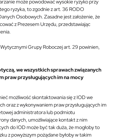
twarzanie może powodować wysokie ryzyko przy
tego ryzyka, to zgodnie z art. 36 RODO
 Danych Osobowych. Zasadne jest założenie, że
racować z Prezesem Urzędu, przedstawiając
enia.
 Wytycznymi Grupy Roboczej art. 29 powinien,
dotyczą, we wszystkich sprawach związanych
m praw przysługujących im na mocy
mieć możliwość skontaktowania się z IOD we
ch oraz z wykonywaniem praw przysługujących im
netowej administratora lub podmiotu
ony danych, umożliwiające kontakt z nim
ących do IOD może być tak duża, że mogłoby to
ązku z powyższym pożądane byłoby w takim