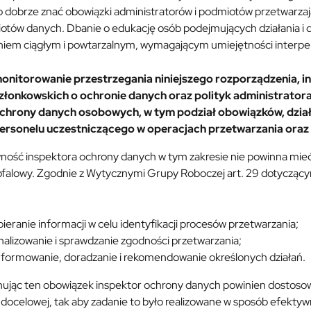
o dobrze znać obowiązki administratorów i podmiotów przetwarzaj
otów danych. Dbanie o edukację osób podejmujących działania i 
aniem ciągłym i powtarzalnym, wymagającym umiejętności interpe
onitorowanie przestrzegania niniejszego rozporządzenia, in
złonkowskich o ochronie danych oraz polityk administrator
chrony danych osobowych, w tym podział obowiązków, dział
ersonelu uczestniczącego w operacjach przetwarzania oraz
ność inspektora ochrony danych w tym zakresie nie powinna mieć
gofalowy. Zgodnie z Wytycznymi Grupy Roboczej art. 29 dotyczą
bieranie informacji w celu identyfikacji procesów przetwarzania;
nalizowanie i sprawdzanie zgodności przetwarzania;
nformowanie, doradzanie i rekomendowanie określonych działań.
ując ten obowiązek inspektor ochrony danych powinien dostosowa
docelowej, tak aby zadanie to było realizowane w sposób efektyw