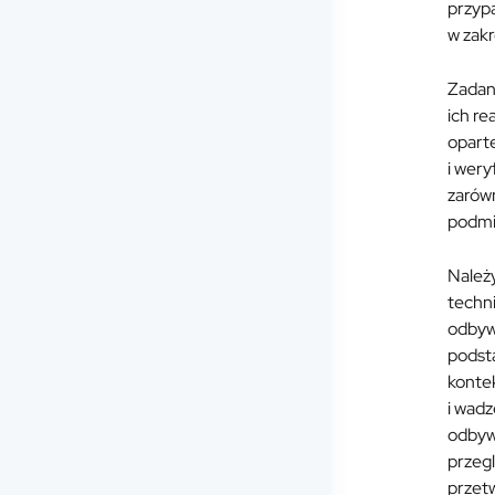
przyp
w zak
Zadan
ich re
oparte
i wery
zarówn
podmio
Należ
techn
odbyw
podsta
kontek
i wadz
odbyw
przegl
przet