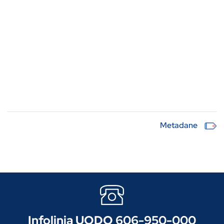
Metadane
Infolinia UODO 606-950-000