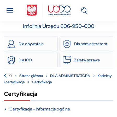
Infolinia Urzędu 606-950-000
Dla obywatela
Dla administratora
Dla IOD
Załatw sprawę
Strona główna
DLA ADMINISTRATORA
Kodeksy
i certyfikacja
Certyfikacja
Certyfikacja
Certyfikacja - informacje ogólne