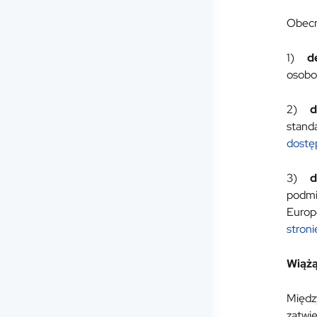
Obecni
1)
d
osobo
2)
d
stand
dostęp
3)
d
podmi
Europe
stroni
Wiążą
Międz
zatwi