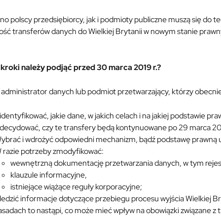
o polscy przedsiębiorcy, jak i podmioty publiczne muszą się do 
ność transferów danych do Wielkiej Brytanii w nowym stanie praw
 kroki należy podjąć przed 30 marca 2019 r.?
administrator danych lub podmiot przetwarzający, którzy obecnie 
identyfikować, jakie dane, w jakich celach i na jakiej podstawie pr
decydować, czy te transfery będą kontynuowane po 29 marca 201
ybrać i wdrożyć odpowiedni mechanizm, bądź podstawę prawną u
 razie potrzeby zmodyfikować:
wewnętrzną dokumentację przetwarzania danych, w tym rejest
klauzule informacyjne,
istniejące wiążące reguły korporacyjne;
ledzić informacje dotyczące przebiegu procesu wyjścia Wielkiej Bry
asadach to nastąpi, co może mieć wpływ na obowiązki związane z