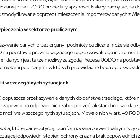
idzianej przez RODO procedury spójności. Należy pamiętać, że d
 zmodyfikowane poprzez umieszczenie importerów danych z Wielki
pieczenia w sektorze publicznym
azywanie danych przez organy i podmioty publiczne może się odb
na podstawie prawnie wiążącego i egzekwowalnego instrumentu 
fer danych jest także możliwy za zgodą Prezesa UODO na podsta
odmiotami publicznymi, w których przewidziane będą egzekwowaln
ki w szczególnych sytuacjach
dopuszcza przekazywanie danych do państwa trzeciego, które n
ie zapewniono odpowiednich zabezpieczeń jak standardowe klauzu
o możliwe w szczególnych sytuacjach. Mowa o nich w art. 49 ROD
oba, której dane dotyczą, poinformowana o ewentualnym ryzyku, 
dzającej odpowiedni stopień ochrony oraz na brak odpowiednich z