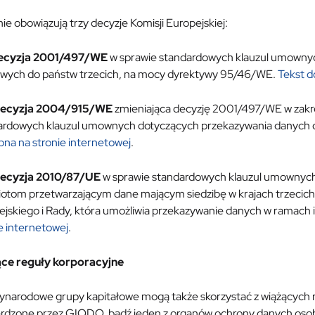
e obowiązują trzy decyzje Komisji Europejskiej:
ecyzja 2001/497/WE
w sprawie standardowych klauzul umowny
wych do państw trzecich, na mocy dyrektywy 95/46/WE.
Tekst d
ecyzja 2004/915/WE
zmieniająca decyzję 2001/497/WE w zakr
ardowych klauzul umownych dotyczących przekazywania danych 
na na stronie internetowej
.
ecyzja 2010/87/UE
w sprawie standardowych klauzul umownyc
otom przetwarzającym dane mającym siedzibę w krajach trzeci
jskiego i Rady, która umożliwia przekazywanie danych w ramach 
e internetowej
.
ce reguły korporacyjne
ynarodowe grupy kapitałowe mogą także skorzystać z wiążących re
erdzone przez GIODO, bądź jeden z organów ochrony danych oso