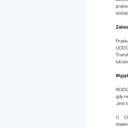
przew
zostać
Zabez
Przek
UODO 
Trans
lub p
Wyjąt
RODO 
gdy n
Jest t
1) Os
stwier