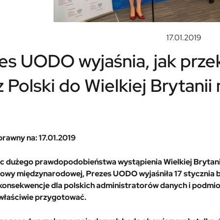
17.01.2019
es UODO wyjaśnia, jak prz
z Polski do Wielkiej Brytani
prawny na: 17.01.2019
 dużego prawdopodobieństwa wystąpienia Wielkiej Brytanii z
owy międzynarodowej, Prezes UODO wyjaśniła 17 stycznia br
konsekwencje dla polskich administratorów danych i podmiot
właściwie przygotować.