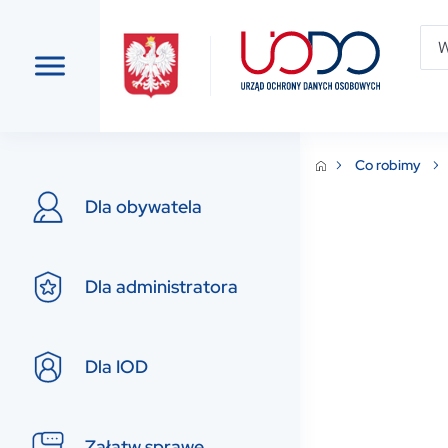
Co robimy
Dla obywatela
Dla administratora
Dla IOD
Załatw sprawę