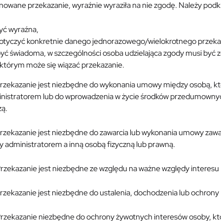
owane przekazanie, wyraźnie wyraziła na nie zgodę. Należy podkr
yć wyraźna,
otyczyć konkretnie danego jednorazowego/wielokrotnego przeka
yć świadoma, w szczególności osoba udzielająca zgody musi być 
 którym może się wiązać przekazanie.
zekazanie jest niezbędne do wykonania umowy między osobą, któ
inistratorem lub do wprowadzenia w życie środków przedumowny
zą.
zekazanie jest niezbędne do zawarcia lub wykonania umowy zawart
 administratorem a inną osobą fizyczną lub prawną.
zekazanie jest niezbędne ze względu na ważne względy interesu 
zekazanie jest niezbędne do ustalenia, dochodzenia lub ochrony 
zekazanie niezbędne do ochrony żywotnych interesów osoby, który