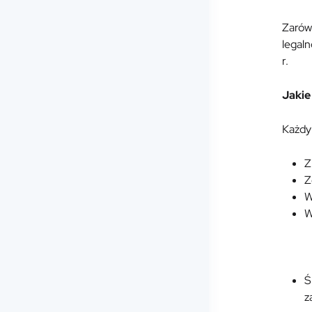
Zarówn
legal
r.
Jakie
Każdy 
Z
Z
W
W
Ś
z