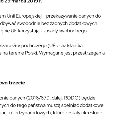
 29 marca 2019 r.
kiem Unii Europejskiej – przekazywanie danych do
ę odbywać swobodnie bez żadnych dodatkowych
brębie UE korzystają z zasady swobodnego
bszaru Gospodarczego (UE oraz Islandia,
e na terenie Polski. Wymagane jest przestrzegania
two trzecie
ronie danych (2016/679; dalej: RODO) będzie
danych do tego państwa muszą spełniać dodatkowe
acji międzynarodowych, które zostały określone