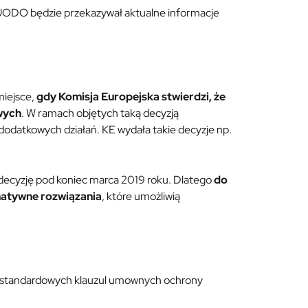
 UODO będzie przekazywał aktualne informacje
miejsce,
gdy Komisja Europejska stwierdzi, że
wych
. W ramach objętych taką decyzją
odatkowych działań. KE wydała takie decyzje np.
ą decyzję pod koniec marca 2019 roku. Dlatego
do
natywne rozwiązania
, które umożliwią
iu standardowych klauzul umownych ochrony