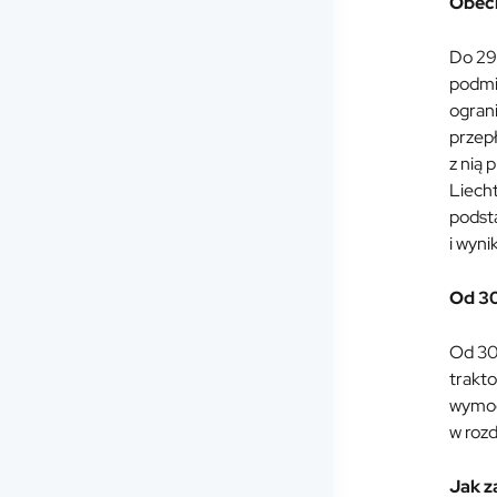
Obecn
Do 29 
podmi
ograni
przep
z nią 
Liecht
podst
i wyni
Od 30
Od 30
trakt
wymog
w roz
Jak z