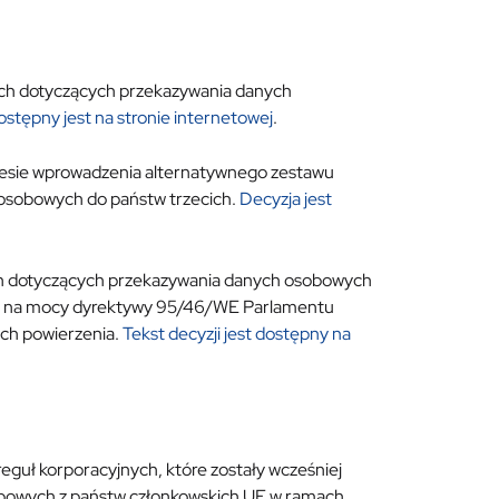
ch dotyczących przekazywania danych
ostępny jest na stronie internetowej
.
esie wprowadzenia alternatywnego zestawu
osobowych do państw trzecich.
Decyzja jest
h dotyczących przekazywania danych osobowych
ch na mocy dyrektywy 95/46/WE Parlamentu
ich powierzenia.
Tekst decyzji jest dostępny na
guł korporacyjnych, które zostały wcześniej
bowych z państw członkowskich UE w ramach