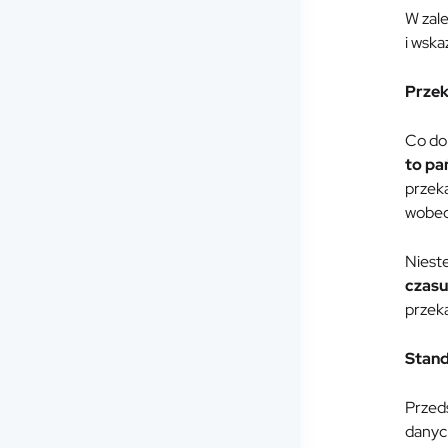
W zal
i wska
Przek
Co do
to pa
przek
wobec 
Nieste
czasu
przek
Stand
Przed
danych