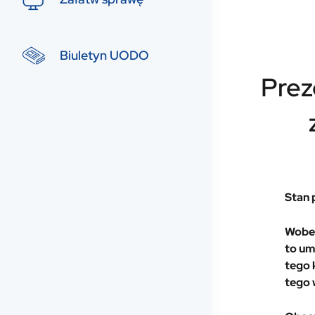
Biuletyn UODO
Prez
Stan 
Wobec
to um
tego 
tego 