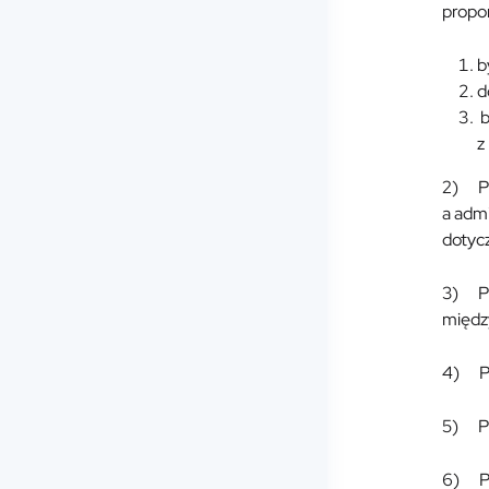
propon
b
d
b
z
2) Pr
a adm
dotyc
3) Pr
między
4) Pr
5) Pr
6) Pr