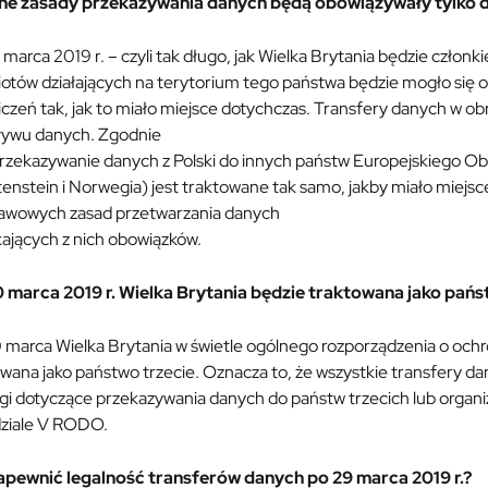
e zasady przekazywania danych będą obowiązywały tylko do
marca 2019 r. – czyli tak długo, jak Wielka Brytania będzie człon
otów działających na terytorium tego państwa będzie mogło si
czeń tak, jak to miało miejsce dotychczas. Transfery danych w o
ływu danych. Zgodnie
przekazywanie danych z Polski do innych państw Europejskiego O
enstein i Norwegia) jest traktowane tak samo, jakby miało miejsc
awowych zasad przetwarzania danych
kających z nich obowiązków.
 marca 2019 r. Wielka Brytania będzie traktowana jako pańs
 marca Wielka Brytania w świetle ogólnego rozporządzenia o och
owana jako państwo trzecie. Oznacza to, że wszystkie transfery 
i dotyczące przekazywania danych do państw trzecich lub organiz
dziale V RODO.
apewnić legalność transferów danych po 29 marca 2019 r.?