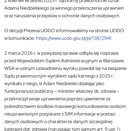
Z kolei we wrześniu 2025 r. sąd karny prawomocnie uznał
Adama Niedzielskiego za winnego przekroczenia uprawnień
oraz naruszenia przepisów o ochronie danych osobowych.
O decyzji Prezesa UODO informowaliśmy na stronie UODO
w komunikacie:
https://www.uodo.gov.pl/pl/138/2941
2 marca 2026 r. w powyższej sprawie odbyła się rozprawa
przed Wojewódzkim Sądem Administracyjnym w Warszawie.
WSA w ustnym uzasadnieniu wyroku powołał się na związanie
Sądu prawomocnym wyrokiem sądu karnego z 2025 r.:
wynikało z niego, iż Adam Niedzielski działając jako
funkcjonariusz publiczny – minister właściwy ds. zdrowia –
przekroczył swoje uprawnienia poprzez ujawnienie za
pośrednictwem środków masowego komunikowania osobom
nieuprawnionym pozyskane z SIM informacje w postaci
danych osobowych o charakterze danych szczególnej
kategorii dot. zdrowia (naruszając tym samym art. 9 ust. 1 i