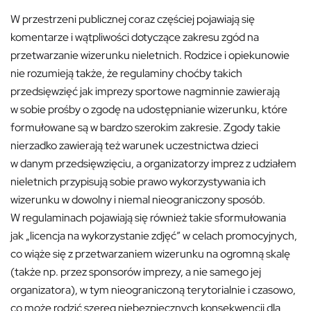
W przestrzeni publicznej coraz częściej pojawiają się
komentarze i wątpliwości dotyczące zakresu zgód na
przetwarzanie wizerunku nieletnich. Rodzice i opiekunowie
nie rozumieją także, że regulaminy choćby takich
przedsięwzięć jak imprezy sportowe nagminnie zawierają
w sobie prośby o zgodę na udostępnianie wizerunku, które
formułowane są w bardzo szerokim zakresie. Zgody takie
nierzadko zawierają też warunek uczestnictwa dzieci
w danym przedsięwzięciu, a organizatorzy imprez z udziałem
nieletnich przypisują sobie prawo wykorzystywania ich
wizerunku w dowolny i niemal nieograniczony sposób.
W regulaminach pojawiają się również takie sformułowania
jak „licencja na wykorzystanie zdjęć” w celach promocyjnych,
co wiąże się z przetwarzaniem wizerunku na ogromną skalę
(także np. przez sponsorów imprezy, a nie samego jej
organizatora), w tym nieograniczoną terytorialnie i czasowo,
co może rodzić szereg niebezpiecznych konsekwencji dla