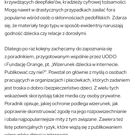
krzywdzących deepfake’ów, kradzieży cyfrowej tożsamości.
Mogą nawet w drastycznych przypadkach zasilać fora
popularne wśród osób o skłonnościach pedofilskich. Zdarza
się, że materiały tego typu w sposób ewidentny naruszają
godność dziecka czy relacje z dorosłymi.
Dlatego po raz kolejny zachęcamy do zapoznania się
z poradnikiem, przygotowanym wspólnie przez UODO
i Fundację Orange, pt. „Wizerunek dziecka w internecie.
Publikować czy nie?”. Powstał on głównie z myślą o osobach
pracujących w organizacjach i placówkach, których zadaniem
jest troska o dobro i bezpieczeństwo dzieci. Z wielu tych
wskazówek skorzystają także media czy osoby prywatne.
Poradnik opisuje, jakiej ochronie podlega wizerunek, jak
poprawnie skonstruować zgodę na jego rozpowszechnianie
i obala najpopularniejsze mity z tym związane. Zawiera też
listę potencjalnych ryzyk, które wiążą się z publikowaniem
wizerunków dzieci w internecie.