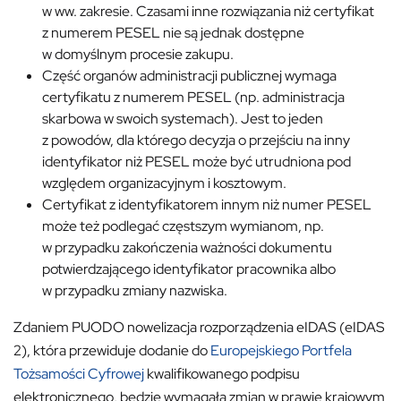
w ww. zakresie. Czasami inne rozwiązania niż certyfikat
z numerem PESEL nie są jednak dostępne
w domyślnym procesie zakupu.
Część organów administracji publicznej wymaga
certyfikatu z numerem PESEL (np. administracja
skarbowa w swoich systemach). Jest to jeden
z powodów, dla którego decyzja o przejściu na inny
identyfikator niż PESEL może być utrudniona pod
względem organizacyjnym i kosztowym.
Certyfikat z identyfikatorem innym niż numer PESEL
może też podlegać częstszym wymianom, np.
w przypadku zakończenia ważności dokumentu
potwierdzającego identyfikator pracownika albo
w przypadku zmiany nazwiska.
Zdaniem PUODO nowelizacja rozporządzenia eIDAS (eIDAS
2), która przewiduje dodanie do
Europejskiego Portfela
Tożsamości Cyfrowej
kwalifikowanego podpisu
elektronicznego, będzie wymagała zmian w prawie krajowym