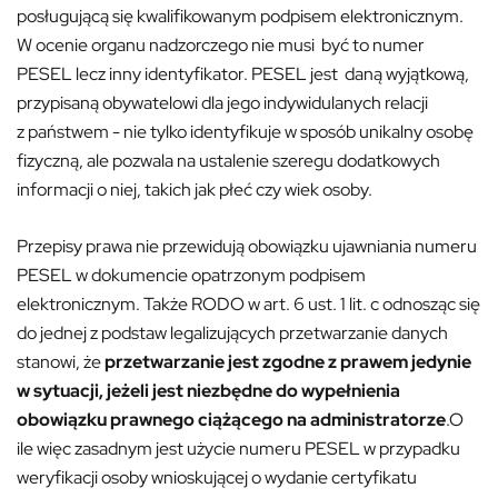
posługującą się kwalifikowanym podpisem elektronicznym.
W ocenie organu nadzorczego nie musi być to numer
PESEL lecz inny identyfikator. PESEL jest daną wyjątkową,
przypisaną obywatelowi dla jego indywidulanych relacji
z państwem - nie tylko identyfikuje w sposób unikalny osobę
fizyczną, ale pozwala na ustalenie szeregu dodatkowych
informacji o niej, takich jak płeć czy wiek osoby.
Przepisy prawa nie przewidują obowiązku ujawniania numeru
PESEL w dokumencie opatrzonym podpisem
elektronicznym. Także RODO w art. 6 ust. 1 lit. c odnosząc się
do jednej z podstaw legalizujących przetwarzanie danych
stanowi, że
przetwarzanie jest zgodne z prawem jedynie
w sytuacji, jeżeli jest niezbędne do
wypełnienia
obowiązku prawnego ciążącego na administratorze
.O
ile więc zasadnym jest użycie numeru PESEL w przypadku
weryfikacji osoby wnioskującej o wydanie certyfikatu